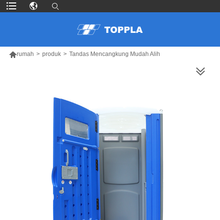

rumah
>
produk
>
Tandas Mencangkung Mudah Alih
LEBIH BANYAK PRODUK