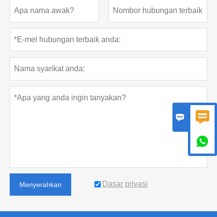



Dasar privasi
Menyerahkan