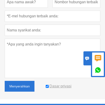



Dasar privasi
Menyerahkan