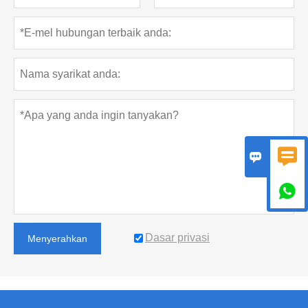



Dasar privasi
Menyerahkan