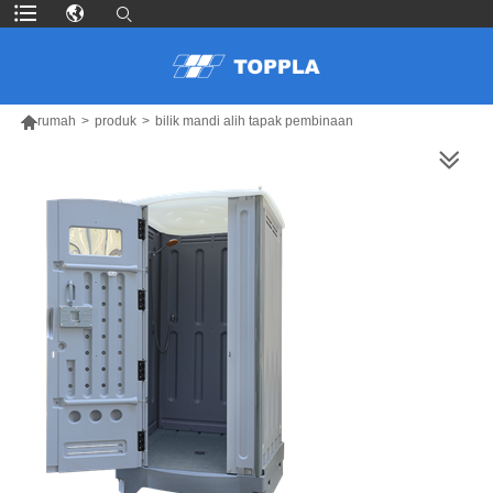

rumah
>
produk
>
bilik mandi alih tapak pembinaan
LEBIH BANYAK PRODUK