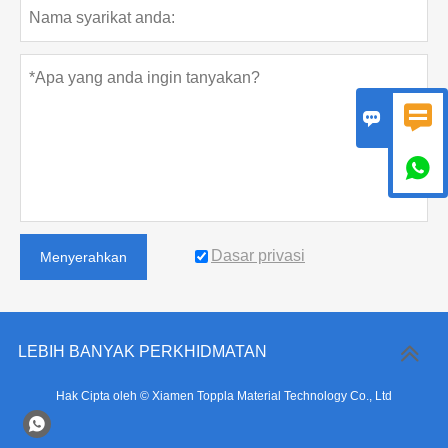



Dasar privasi
Menyerahkan
LEBIH BANYAK PERKHIDMATAN
Hak Cipta oleh © Xiamen Toppla Material Technology Co., Ltd
