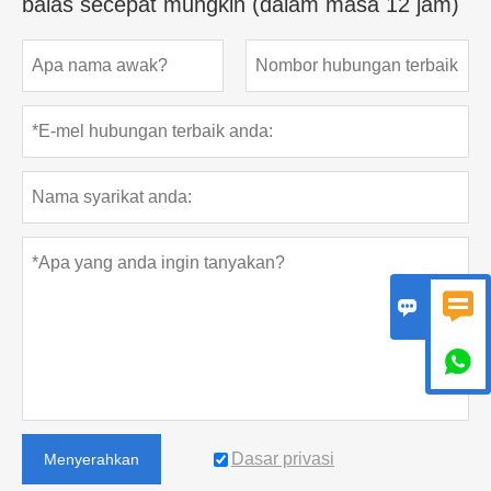
balas secepat mungkin (dalam masa 12 jam)



Dasar privasi
Menyerahkan