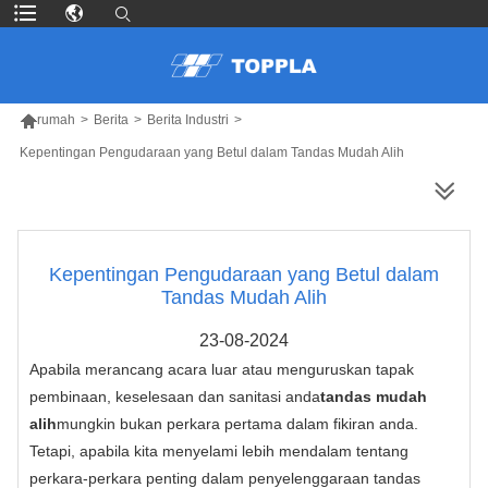

rumah
>
Berita
>
Berita Industri
>
Kepentingan Pengudaraan yang Betul dalam Tandas Mudah Alih
LEBIH BANYAK PRODUK
Kepentingan Pengudaraan yang Betul dalam
Tandas Mudah Alih
23-08-2024
Apabila merancang acara luar atau menguruskan tapak
pembinaan, keselesaan dan sanitasi anda
tandas mudah
alih
mungkin bukan perkara pertama dalam fikiran anda.
Tetapi, apabila kita menyelami lebih mendalam tentang
perkara-perkara penting dalam penyelenggaraan tandas