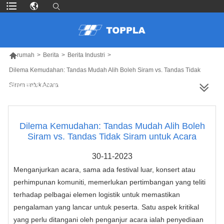

rumah
>
Berita
>
Berita Industri
>
Dilema Kemudahan: Tandas Mudah Alih Boleh Siram vs. Tandas Tidak
Siram untuk Acara
LEBIH BANYAK PRODUK
Dilema Kemudahan: Tandas Mudah Alih Boleh
Siram vs. Tandas Tidak Siram untuk Acara
30-11-2023
Menganjurkan acara, sama ada festival luar, konsert atau
perhimpunan komuniti, memerlukan pertimbangan yang teliti
terhadap pelbagai elemen logistik untuk memastikan
pengalaman yang lancar untuk peserta. Satu aspek kritikal
yang perlu ditangani oleh penganjur acara ialah penyediaan