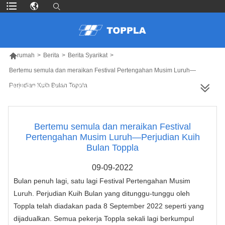

rumah
>
Berita
>
Berita Syarikat
>
Bertemu semula dan meraikan Festival Pertengahan Musim Luruh—
Perjudian Kuih Bulan Toppla
LEBIH BANYAK PRODUK
Bertemu semula dan meraikan Festival
Pertengahan Musim Luruh—Perjudian Kuih
Bulan Toppla
09-09-2022
Bulan penuh lagi, satu lagi Festival Pertengahan Musim
Luruh. Perjudian Kuih Bulan yang ditunggu-tunggu oleh
Toppla telah diadakan pada 8 September 2022 seperti yang
dijadualkan. Semua pekerja Toppla sekali lagi berkumpul