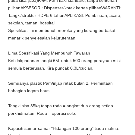
pada sisa (L03)PAM: Pam kaki standard, tanpa sentuhan
pilihanAKSESORI: Dispenser/kotak kertas pilihanWARANTI:
Tangki/struktur HDPE 6 tahunAPLIKASI: Pembinaan, acara,
sekolah, taman, hospital
Spesifikasi ini membunuh mereka yang kurang berbakat,
menarik penyelesaian kejuruteraan.
Lima Spesifikasi Yang Membunuh Tawaran
Ketidakpadanan tangki 65L untuk 500 orang perayaan = isi
semula berterusan. Kira puncak 0.3L/cucian.
Semuanya plastik Pam/injap retak bulan 2. Permintaan
bahagian logam haus.
Tangki sisa 35kg tanpa roda = angkat dua orang setiap
perkhidmatan. Roda = operasi solo.
Kapasiti samar-samar "Hidangan 100 orang" tiada makna.