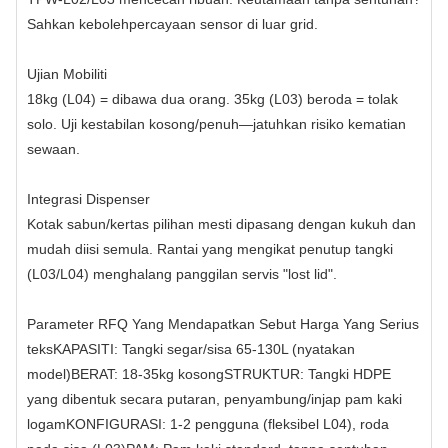
Sahkan kebolehpercayaan sensor di luar grid.
Ujian Mobiliti
18kg (L04) = dibawa dua orang. 35kg (L03) beroda = tolak
solo. Uji kestabilan kosong/penuh—jatuhkan risiko kematian
sewaan.
Integrasi Dispenser
Kotak sabun/kertas pilihan mesti dipasang dengan kukuh dan
mudah diisi semula. Rantai yang mengikat penutup tangki
(L03/L04) menghalang panggilan servis "lost lid".
Parameter RFQ Yang Mendapatkan Sebut Harga Yang Serius
teksKAPASITI: Tangki segar/sisa 65-130L (nyatakan
model)BERAT: 18-35kg kosongSTRUKTUR: Tangki HDPE
yang dibentuk secara putaran, penyambung/injap pam kaki
logamKONFIGURASI: 1-2 pengguna (fleksibel L04), roda