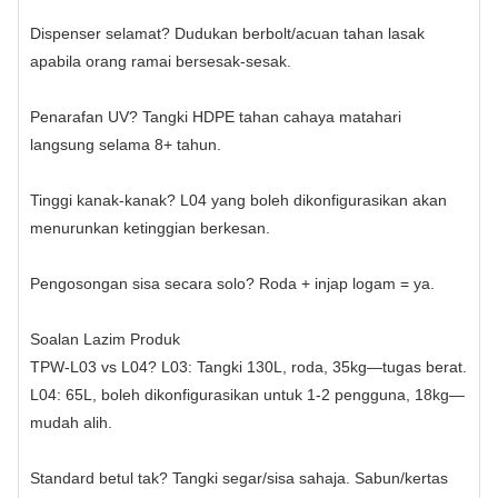
Dispenser selamat? Dudukan berbolt/acuan tahan lasak
apabila orang ramai bersesak-sesak.
Penarafan UV? Tangki HDPE tahan cahaya matahari
langsung selama 8+ tahun.
Tinggi kanak-kanak? L04 yang boleh dikonfigurasikan akan
menurunkan ketinggian berkesan.
Pengosongan sisa secara solo? Roda + injap logam = ya.
Soalan Lazim Produk
TPW‑L03 vs L04? L03: Tangki 130L, roda, 35kg—tugas berat.
L04: 65L, boleh dikonfigurasikan untuk 1-2 pengguna, 18kg—
mudah alih.
Standard betul tak? Tangki segar/sisa sahaja. Sabun/kertas