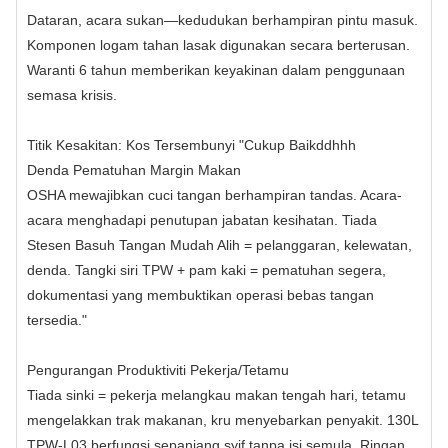
Dataran, acara sukan—kedudukan berhampiran pintu masuk.
Komponen logam tahan lasak digunakan secara berterusan.
Waranti 6 tahun memberikan keyakinan dalam penggunaan
semasa krisis.
Titik Kesakitan: Kos Tersembunyi "Cukup Baikddhhh
Denda Pematuhan Margin Makan
OSHA mewajibkan cuci tangan berhampiran tandas. Acara-
acara menghadapi penutupan jabatan kesihatan. Tiada
Stesen Basuh Tangan Mudah Alih = pelanggaran, kelewatan,
denda. Tangki siri TPW + pam kaki = pematuhan segera,
dokumentasi yang membuktikan operasi bebas tangan
tersedia."
Pengurangan Produktiviti Pekerja/Tetamu
Tiada sinki = pekerja melangkau makan tengah hari, tetamu
mengelakkan trak makanan, kru menyebarkan penyakit. 130L
TPW‑L03 berfungsi sepanjang syif tanpa isi semula. Ringan