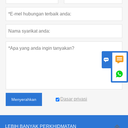



Dasar privasi
Menyerahkan
LEBIH BANYAK PERKHIDMATAN