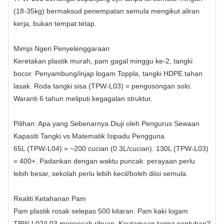
(18-35kg) bermaksud penempatan semula mengikut aliran
kerja, bukan tempat tetap.
Mimpi Ngeri Penyelenggaraan
Keretakan plastik murah, pam gagal minggu ke-2, tangki
bocor. Penyambung/injap logam Toppla, tangki HDPE tahan
lasak. Roda tangki sisa (TPW‑L03) = pengosongan solo.
Waranti 6 tahun meliputi kegagalan struktur.
Pilihan: Apa yang Sebenarnya Diuji oleh Pengurus Sewaan
Kapasiti Tangki vs Matematik Isipadu Pengguna
65L (TPW‑L04) = ~200 cucian (0.3L/cucian). 130L (TPW‑L03)
= 400+. Padankan dengan waktu puncak: perayaan perlu
lebih besar, sekolah perlu lebih kecil/boleh diisi semula.
Realiti Ketahanan Pam
Pam plastik rosak selepas 500 kitaran. Pam kaki logam
TPW‑L02/L03 mencecah ribuan. Keutamaan tanpa sentuhan?