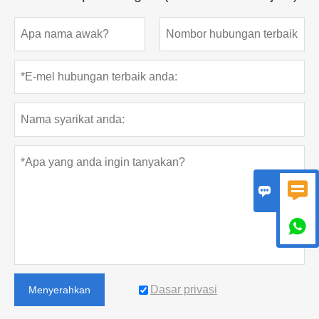



Dasar privasi
Menyerahkan