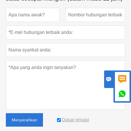



Dasar privasi
Menyerahkan