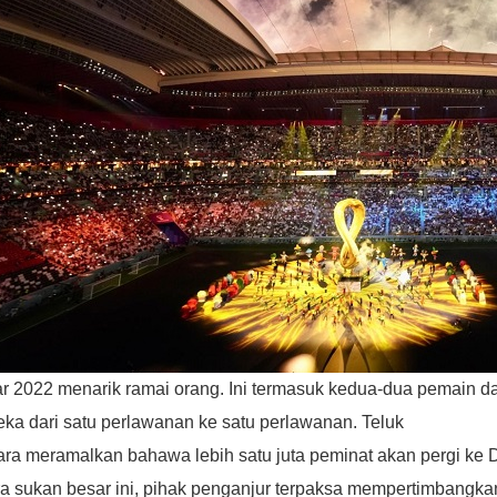
ar 2022 menarik ramai orang. Ini termasuk kedua-dua pemain
ka dari satu perlawanan ke satu perlawanan. Teluk
ra meramalkan bahawa lebih satu juta peminat akan pergi ke
a sukan besar ini, pihak penganjur terpaksa mempertimbangkan