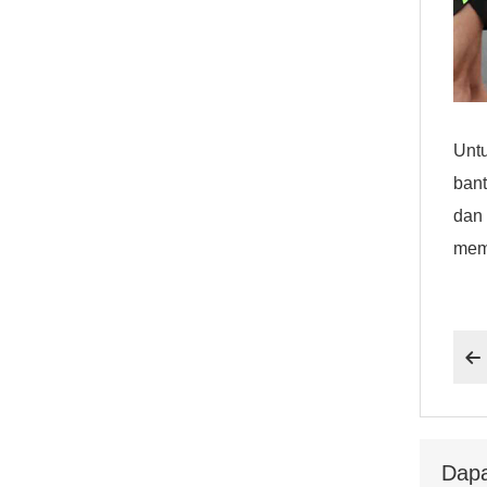
Untu
ban
dan 
memi

Dapa