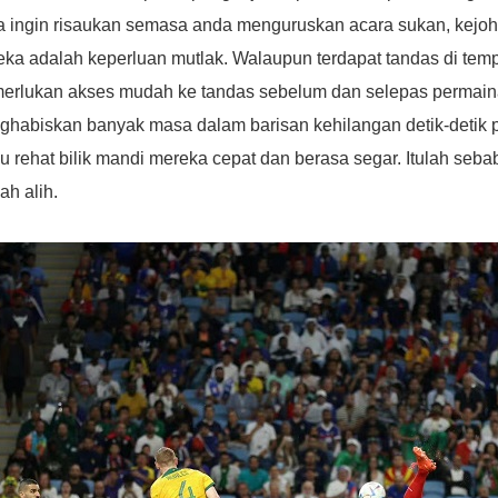
 ingin risaukan semasa anda menguruskan acara sukan, kejoha
ka adalah keperluan mutlak. Walaupun terdapat tandas di temp
erlukan akses mudah ke tandas sebelum dan selepas permain
ghabiskan banyak masa dalam barisan kehilangan detik-detik 
 rehat bilik mandi mereka cepat dan berasa segar. Itulah se
h alih.