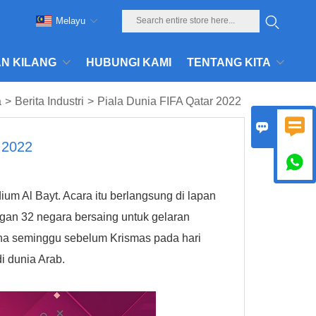
Melayu
N KILANG
HUBUNGI KAMI
TENTANG KITA
a
>
Berita Industri
>
Piala Dunia FIFA Qatar 2022


 2022

um Al Bayt. Acara itu berlangsung di lapan
gan 32 negara bersaing untuk gelaran
oha seminggu sebelum Krismas pada hari
i dunia Arab.