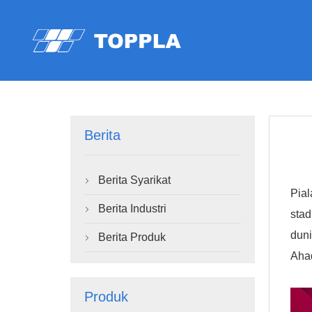
Berita
Berita Syarikat

Pial
Berita Industri

stad
duni
Berita Produk

Ahad
Produk