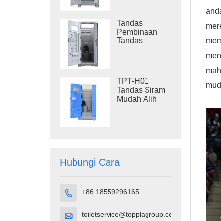
Sisa Tandas
Plastik Luaran
anda
Tandas
mere
Pembinaan
mem
Tandas
Pembuangan
men
Mudah Alih
TPT-M01
mahu
TPT-H01
muda
Tandas Siram
Mudah Alih
Plastik HDPE
Kubikel
Tandas Mudah
Alih
Hubungi Cara
+86 18559296165

toiletservice@topplagroup.com
