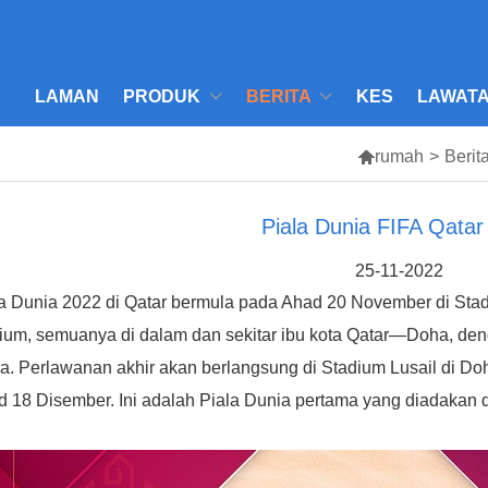
LAMAN
PRODUK
BERITA
KES
LAWATA

rumah
>
Berit
Piala Dunia FIFA Qatar
25-11-2022
a Dunia 2022 di Qatar bermula pada Ahad 20 November di Stadi
ium, semuanya di dalam dan sekitar ibu kota Qatar—Doha, den
a. Perlawanan akhir akan berlangsung di Stadium Lusail di D
 18 Disember. Ini adalah Piala Dunia pertama yang diadakan d