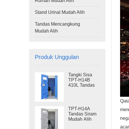
Rumah Mudah Alih
Stand Urinal Mudah Alih
Tandas Mencangkung
Mudah Alih
Produk Unggulan
Tangki Sisa
TPT-H14B
410L Tandas
Siram Mudah
Alih Tandas
Mudah Alih
Qat
Gelincir Keluli
TPT-H14A
mere
Tandas Tapak
Tandas Siram
nega
Mudah Alih
410L Tangki
acar