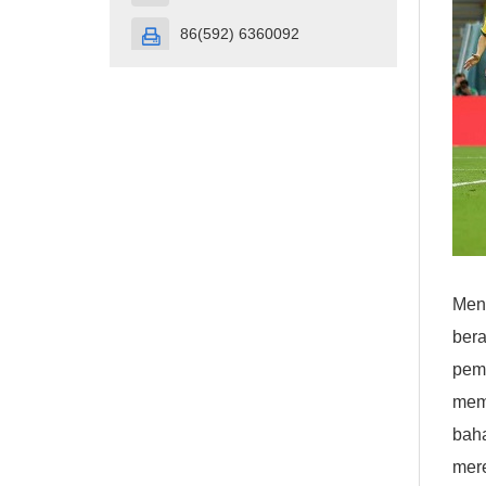
86(592) 6360092

Menc
ber
pemb
mem
bah
mer