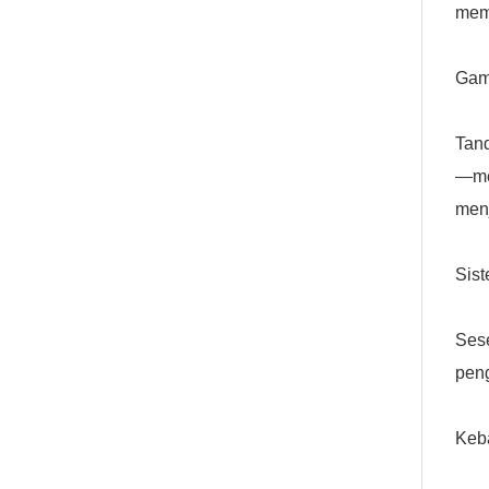
meme
Gam
Tan
—mem
menj
Sist
Ses
pen
Keba