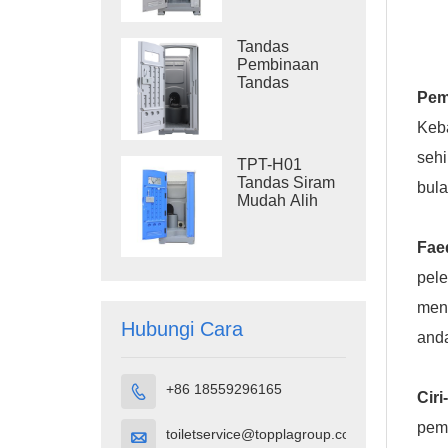
Sisa Tandas
Plastik Luaran
Tandas
Pembinaan
Tandas
Pem
Pembuangan
Mudah Alih
Keba
TPT-M01
seh
TPT-H01
Tandas Siram
bul
Mudah Alih
Plastik HDPE
Kubikel
Fae
Tandas Mudah
Alih
pele
meng
Hubungi Cara
and
+86 18559296165

Ciri
pemb
toiletservice@topplagroup.com
