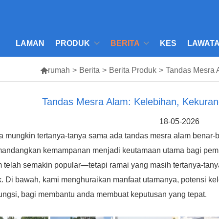
LAMAN
PRODUK
BERITA
KES
LAWATA

rumah
>
Berita
>
Berita Produk
>
Tandas Mesra 
Tandas Mesra Alam: Kelebihan, Kekura
18-05-2026
 mungkin tertanya-tanya sama ada tandas mesra alam benar-b
andangkan kemampanan menjadi keutamaan utama bagi pemili
 telah semakin popular—tetapi ramai yang masih tertanya-ta
k. Di bawah, kami menghuraikan manfaat utamanya, potensi kel
fungsi, bagi membantu anda membuat keputusan yang tepat.