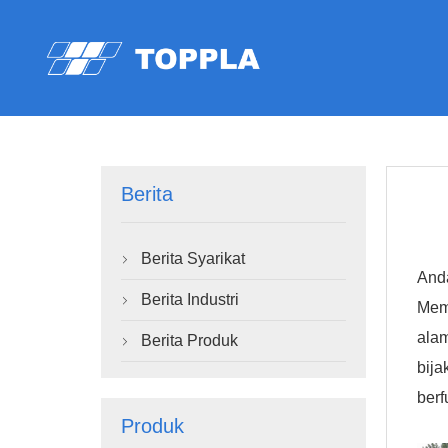
Berita
Berita Syarikat

Anda
Berita Industri

Mem
alam
Berita Produk

bija
ber
Produk