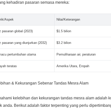
tang kehadiran pasaran semasa mereka:
rik/Aspek
Nilai/Keterangan
z pasaran global (2023)
$1.5 bilion
z pasaran yang diunjurkan (2032)
$3.2 bilion
acu pertumbuhan utama
Pemuliharaan air, peraturan
ayah teratas
Amerika Utara, Eropah
ebihan & Kekurangan Sebenar Tandas Mesra Alam
ahami kelebihan dan kekurangan tandas mesra alam adalah ku
k anda. Berikut adalah faktor terpenting yang perlu dipertimba