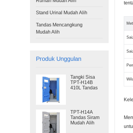
Rumah Mudah Alih
ten
Stand Urinal Mudah Alih
Met
Tandas Mencangkung
Mudah Alih
Sai
Sai
Produk Unggulan
Pem
Tangki Sisa
Wil
TPT-H14B
410L Tandas
Siram Mudah
Alih Tandas
Kel
Mudah Alih
Gelincir Keluli
TPT-H14A
Tandas Tapak
Tandas Siram
Mem
Mudah Alih
untu
410L Tangki