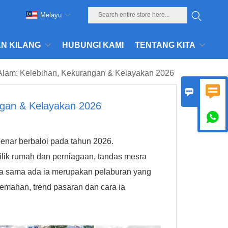
Melayu
N KILANG
HUBUNGI KAMI
TENTANG KITA
Alam: Kelebihan, Kekurangan & Kelayakan 2026


ngan & Kelayakan 2026

enar berbaloi pada tahun 2026.
k rumah dan perniagaan, tandas mesra
nya sama ada ia merupakan pelaburan yang
emahan, trend pasaran dan cara ia