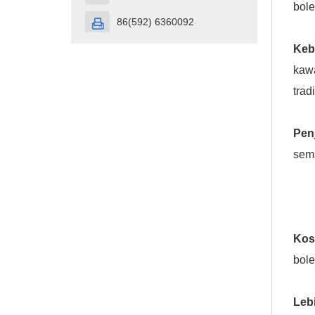
bole
86(592) 6360092

Keb
kawa
trad
Pen
sema
Kos
bol
Leb