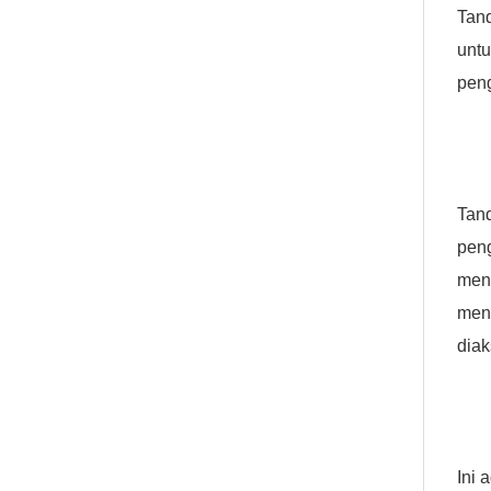
Tan
untu
pen
Tand
pen
men
men
diak
Ini 