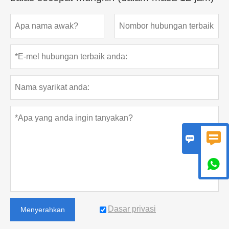



Dasar privasi
Menyerahkan