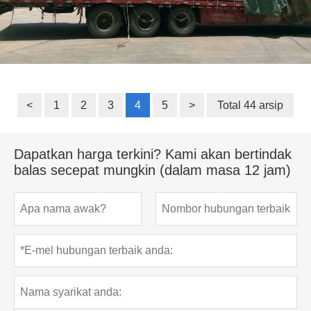
<
1
2
3
4
5
>
Total 44 arsip
Dapatkan harga terkini? Kami akan bertindak
balas secepat mungkin (dalam masa 12 jam)