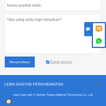



Dasar privasi
Menyerahkan
LEBIH BANYAK PERKHIDMATAN
Hak Cipta oleh © Xiamen Toppla Material Technology Co., Ltd
