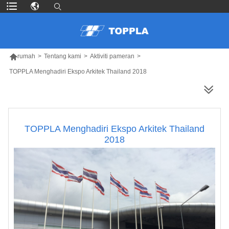

rumah
>
Tentang kami
>
Aktiviti pameran
>
TOPPLA Menghadiri Ekspo Arkitek Thailand 2018
LEBIH BANYAK PRODUK
TOPPLA Menghadiri Ekspo Arkitek Thailand
2018