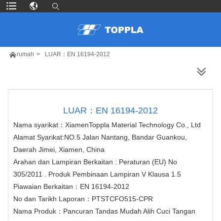

rumah
>
LUAR：EN 16194-2012
LEBIH BANYAK PRODUK
LUAR：EN 16194-2012
Nama syarikat：
XiamenToppla Material Technology Co., Ltd
Alamat Syarikat:NO.5 Jalan Nantang, Bandar Guankou,
Daerah Jimei, Xiamen, China
Arahan dan Lampiran Berkaitan : Peraturan (EU) No
305/2011 . Produk Pembinaan Lampiran V Klausa 1.5
Piawaian Berkaitan：
EN 16194-2012
No dan Tarikh Laporan：
PTSTCFO515-CPR
Nama Produk：
Pancuran Tandas Mudah Alih Cuci Tangan